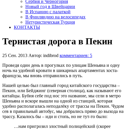
Сербия и Черногория
Новый год в Швейцарии
В Испанию с палаткой
В Финляндию на велосипедах
Нетуристическая Турция
КОНТАКТЫ
Тернистая дорога в Пекин
25 Сен. 2013
Автор: indibrod
комментариев: 5
Проведя один день в прогулках по улицам Шеньяна и одну
ночь на удобной кровати в шикарных апартаментах хоста-
француза, мы вновь отправились в путь.
Нашей целью был главный город китайского государства –
Пекин, или Бейджинг (северная столица), как называют его
китайцы. Бубня себе под нос это название, мы сели в метро
Шеньяна и вскоре вышли на одной из станций, которая
удобно располагалась неподалёку от трассы на Пекин. Чудом
сев в правильный автобус, мы добрались прямо до выхода на
трассу. Казалось бы – иди и стопь, но не тут-то было:
…нам пригрозил злостный полицейский (скорее