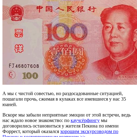
А мы с чистой совестью, но раздосадованные ситуацией,
пошагали прочь, сжимая в кулаках все имевшиеся у нас 35
юаней.
Вскоре мы забыли неприятные эмоции от этой встречи, ведь
нас ждало новое знакомство: по
каучсёрфингу
мы
договорились остановиться у жителя Пекина по имени
Форрест, который оказался
хорошим экскурсоводом по
Пекину и гостеприимным хозяином >>
.