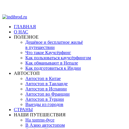
ГЛАВНАЯ
О НАС
ПОЛЕЗНОЕ
Дешёвое и бесплатное жильё
в путешествии
Что такое Каучсёрфинг
Как пользоваться каучсёрфингом
Как обманывают в Непале
Как подготовиться к Индии
АВТОСТОП
Автостоп в Китае
Автостоп в Таиланде
Автостоп в Испании
Автостоп во Франции
Автостоп в Турции
Выезды из городов
СТРАНЫ
НАШИ ПУТЕШЕСТВИЯ
На хиппи-бусе
В Азию автостопом