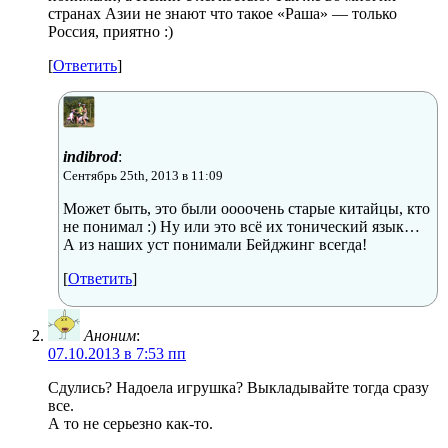
странах Азии не знают что такое «Раша» — только
Россия, приятно :)
[
Ответить
]
indibrod
:
Сентябрь 25th, 2013 в 11:09
Может быть, это были оооочень старые китайцы, кто
не понимал :) Ну или это всё их тонический язык…
А из наших уст понимали Бейджинг всегда!
[
Ответить
]
Аноним
:
07.10.2013 в 7:53 пп
Сдулись? Надоела игрушка? Выкладывайте тогда сразу
все.
А то не серьезно как-то.