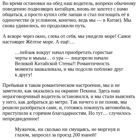
Во время остановки на обед наш водитель, вопреки обычному
поведению подвозящих китайцев, вновь не захотел с нами
общаться, а просто купил себе лапши и стал поглощать её в
одиночестве (в условном, конечно, ведь мы — в Китае). Мы
снова удивились, но продолжили путь.
А вскоре через окно, слева от себя, мы увидели море! Самое
настоящее Жёлтое море. А ещё:…
…пейзаж вокруг начал приобретать гористые
черты и мыыы… о ура — лицезрели начало
Великой Китайской Стены!! Романтичность
момента зашкаливала, и мы подсели поближе друг
к другу!
Пребывая в таком романтическом настроении, мы и не
заметили, как оказались на окраине Пекина. Здесь наш
неразговорчивый водитель остановился, и мы стали выяснять
у него, как добраться до метро. Так ничего и не поняв, мы
решили разобраться сами, и, готовясь покинуть автомобиль,
приступили к горячим благодарностям. Но тут… случилось
непредвиденное!
Мужичок, ни сколько ни смущаясь, не моргнув и
глазом, запросил за проезд 200 юаней!