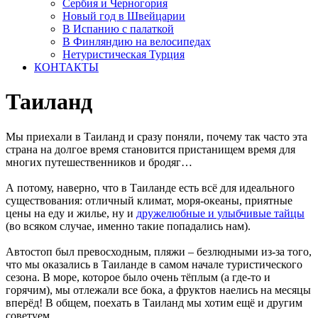
Сербия и Черногория
Новый год в Швейцарии
В Испанию с палаткой
В Финляндию на велосипедах
Нетуристическая Турция
КОНТАКТЫ
Таиланд
Мы приехали в Таиланд и сразу поняли, почему так часто эта
страна на долгое время становится пристанищем время для
многих путешественников и бродяг…
А потому, наверно, что в Таиланде есть всё для идеального
существования: отличный климат, моря-океаны, приятные
цены на еду и жилье, ну и
дружелюбные и улыбчивые тайцы
(во всяком случае, именно такие попадались нам).
Автостоп был превосходным, пляжи – безлюдными из-за того,
что мы оказались в Таиланде в самом начале туристического
сезона. В море, которое было очень тёплым (а где-то и
горячим), мы отлежали все бока, а фруктов наелись на месяцы
вперёд! В общем, поехать в Таиланд мы хотим ещё и другим
советуем.