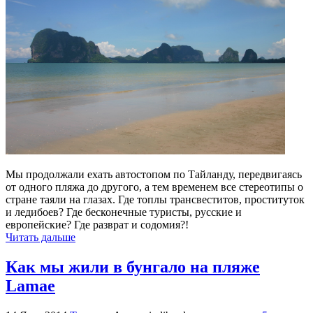
Мы продолжали ехать автостопом по Тайланду, передвигаясь
от одного пляжа до другого, а тем временем все стереотипы о
стране таяли на глазах. Где топлы трансвеститов, проституток
и ледибоев? Где бесконечные туристы, русские и
европейские? Где разврат и содомия?!
Читать дальше
Как мы жили в бунгало на пляже
Lamae