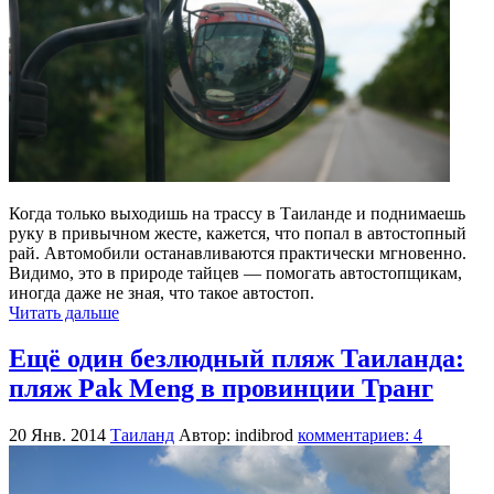
Когда только выходишь на трассу в Таиланде и поднимаешь
руку в привычном жесте, кажется, что попал в автостопный
рай. Автомобили останавливаются практически мгновенно.
Видимо, это в природе тайцев — помогать автостопщикам,
иногда даже не зная, что такое автостоп.
Читать дальше
Ещё один безлюдный пляж Таиланда:
пляж Pak Meng в провинции Транг
20 Янв. 2014
Таиланд
Автор: indibrod
комментариев: 4