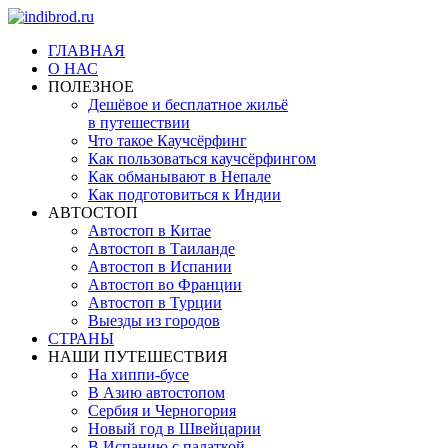
ГЛАВНАЯ
О НАС
ПОЛЕЗНОЕ
Дешёвое и бесплатное жильё
в путешествии
Что такое Каучсёрфинг
Как пользоваться каучсёрфингом
Как обманывают в Непале
Как подготовиться к Индии
АВТОСТОП
Автостоп в Китае
Автостоп в Таиланде
Автостоп в Испании
Автостоп во Франции
Автостоп в Турции
Выезды из городов
СТРАНЫ
НАШИ ПУТЕШЕСТВИЯ
На хиппи-бусе
В Азию автостопом
Сербия и Черногория
Новый год в Швейцарии
В Испанию с палаткой