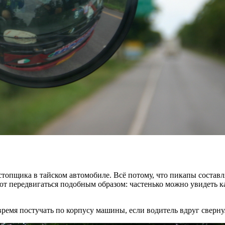
стопщика в тайском автомобиле. Всё потому, что пикапы состав
ют передвигаться подобным образом: частенько можно увидеть кар
вовремя постучать по корпусу машины, если водитель вдруг свер