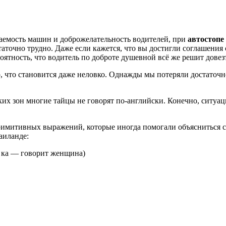
ваемость машин и доброжелательность водителей, при
автостопе
остаточно трудно. Даже если кажется, что вы достигли соглашения
роятность, что водитель по доброте душевной всё же решит довезт
, что становится даже неловко. Однажды мы потеряли достаточн
ких зон многие тайцы не говорят по-английски. Конечно, ситуац
имитивных выражений, которые иногда помогали объясниться с
аиланде:
, ка — говорит женщина)