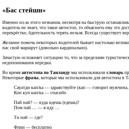
«Бас стейшн»
Именно из-за этого незнания, несмотря на быструю останавли
водитель не знает, что такое автостоп, то объяснить ему это д
перекрёстке, бдительность терять нельзя. Всегда существует ве
Желание помочь некоторых водителей бывает настолько велико
нас свой маршрут (довольно кардинально).
Зачастую осложняет ситуацию то, что за пределами туристичес
недопонимания нередки.
Во время
автостопа по Таиланду
мы использовали
словарь
пр
Некоторые
фразы
, которые мы использовали для автостопа в Т
Сауатди кап/ка — здравствуйте (кап — говорит мужчина
Коп кун кап/ка — спасибо
Пай най? — куда идешь (едешь)?
Пом пай … — я иду …
Ти най — где?
Флии — бесплатно