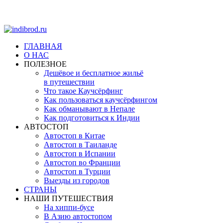
ГЛАВНАЯ
О НАС
ПОЛЕЗНОЕ
Дешёвое и бесплатное жильё
в путешествии
Что такое Каучсёрфинг
Как пользоваться каучсёрфингом
Как обманывают в Непале
Как подготовиться к Индии
АВТОСТОП
Автостоп в Китае
Автостоп в Таиланде
Автостоп в Испании
Автостоп во Франции
Автостоп в Турции
Выезды из городов
СТРАНЫ
НАШИ ПУТЕШЕСТВИЯ
На хиппи-бусе
В Азию автостопом