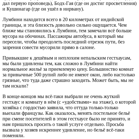
дал первую проповедь), Бодх-Гая (где он достиг просветления)
и Кушинагар (где он ушёл в нирвану).
Лумбини находится всего в 20 километрах от индийской
границы, и эта близость довольно сильно ощущается. Чем
ближе мы становились к Лумбини, тем замечали всё больше
мусора на обочинах. Пассажиры автобуса, в который мы
пересели, чтобы преодолеть последний отрезок пути, без
зазрения совести мусорили прямо в салоне.
Привыкшие к дешёвым и неплохим непальским гестхаусам,
мы были удивлены тем, как сложно в Лумбини найти
нормальное жильё за приемлемую цену. Большинство комнат
за привычные 500 рупий либо не имеют окон, либо настолько
грязные, что туда даже страшно заходить. Может быть, мы не
там искали?
В конце-концов мы всё-таки выбрали не очень жуткий
гестхаус и комнату в нём (с «удобствами» на этаже), о которой
хозяйка с гордостью заявила, что оттуда только-только
выехали французы. Как оказалось, менять постельное бельё
при смене посетителей в этом гестхаусе было не принято, и
нам пришлось просить о такой услуге отдельно. Просьба
вызвала у хозяев искреннее удивление, но бельё всё-таки
поменяли.