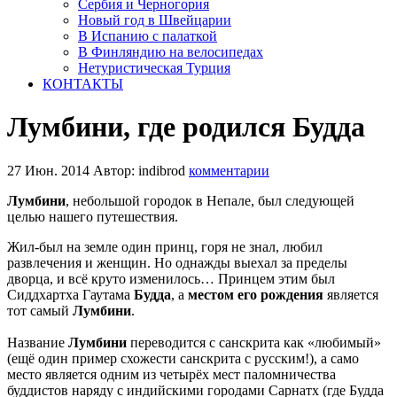
Сербия и Черногория
Новый год в Швейцарии
В Испанию с палаткой
В Финляндию на велосипедах
Нетуристическая Турция
КОНТАКТЫ
Лумбини, где родился Будда
27 Июн. 2014
Автор: indibrod
комментарии
Лумбини
, небольшой городок в Непале, был следующей
целью нашего путешествия.
Жил-был на земле один принц, горя не знал, любил
развлечения и женщин. Но однажды выехал за пределы
дворца, и всё круто изменилось… Принцем этим был
Сиддхартха Гаутама
Будда
, а
местом его рождения
является
тот самый
Лумбини
.
Название
Лумбини
переводится с санскрита как «любимый»
(ещё один пример схожести санскрита с русским!), а само
место является одним из четырёх мест паломничества
буддистов наряду с индийскими городами Сарнатх (где Будда