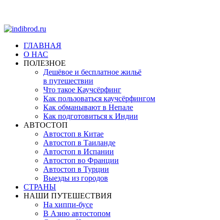
ГЛАВНАЯ
О НАС
ПОЛЕЗНОЕ
Дешёвое и бесплатное жильё
в путешествии
Что такое Каучсёрфинг
Как пользоваться каучсёрфингом
Как обманывают в Непале
Как подготовиться к Индии
АВТОСТОП
Автостоп в Китае
Автостоп в Таиланде
Автостоп в Испании
Автостоп во Франции
Автостоп в Турции
Выезды из городов
СТРАНЫ
НАШИ ПУТЕШЕСТВИЯ
На хиппи-бусе
В Азию автостопом