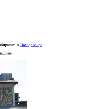
забирались к
Пагоде Мира
.
 машине.