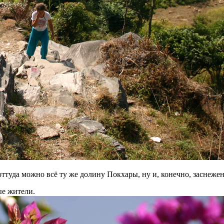
ь оттуда можно всё ту же долину Покхары, ну и, конечно, засне
ые жители.