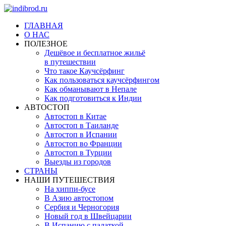
ГЛАВНАЯ
О НАС
ПОЛЕЗНОЕ
Дешёвое и бесплатное жильё
в путешествии
Что такое Каучсёрфинг
Как пользоваться каучсёрфингом
Как обманывают в Непале
Как подготовиться к Индии
АВТОСТОП
Автостоп в Китае
Автостоп в Таиланде
Автостоп в Испании
Автостоп во Франции
Автостоп в Турции
Выезды из городов
СТРАНЫ
НАШИ ПУТЕШЕСТВИЯ
На хиппи-бусе
В Азию автостопом
Сербия и Черногория
Новый год в Швейцарии
В Испанию с палаткой