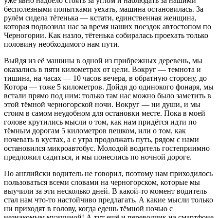
уже явно надоело стоять за углом и наблюдать за нашими
бесполезными попытками уехать, машина остановилась. За
рулём сидела тётенька — кстати, единственная женщина,
которая подвозила нас за время наших поездок автостопом по
Черногории. Как назло, тётенька собиралась проехать только
половину необходимого нам пути.
Выйдя из её машины в одной из прибрежных деревень, мы
оказались в пяти километрах от цели. Вокруг — темнота и
тишина, на часах — 10 часов вечера, в обратную сторону, до
Котора — тоже 5 километров. Дойдя до одинокого фонаря, мы
встали прямо под ним: только там нас можно было заметить в
этой тёмной черногорской ночи. Вокруг — ни души, и мы
стоим в самом неудобном для остановки месте. Пока в моей
голове крутились мысли о том, как нам придётся идти по
тёмным дорогам 5 километров пешком, или о том, как
ночевать в кустах, а с утра продолжать путь, рядом с нами
остановился микроавтобус. Молодой водитель гостеприимно
предложил садиться, и мы понеслись по ночной дороге.
По английски водитель не говорил, поэтому нам приходилось
пользоваться всеми словами на черногорском, которые мы
выучили за эти несколько дней. В какой-то момент водитель
стал нам что-то настойчиво предлагать. А какие мысли только
ни приходят в голову, когда едешь тёмной ночью с
незнакомым мужчиной! А тут ещё и переводчик на смартфоне