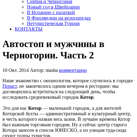
Сербия и Черногория
Новый год в Швейцарии
В Испанию с палаткой
В Финляндию на велосипедах
Нетуристическая Турция
КОНТАКТЫ
Автостоп и мужчины в
Черногории. Часть 2
10 Окт. 2014
Автор: masha
комментарии
Наше знакомство с океанологом, которое случилось в городке
Пераст
, не закончилось одним вечером в ресторане: мы
договорились встретиться на следующий день, чтобы
исследовать средневековый городок
Котор
.
Это для нас
Котор
— маленький городок, а для жителей
Которской бухты — административный и культурный центр,
в честь которого назван весь залив. В лучшие времена Котор
был важным торговым городом. Ну а сейчас центр старого
Котора занесен в список ЮНЕСКО, а по улицам туда-сюда
снуют толпы туристов.