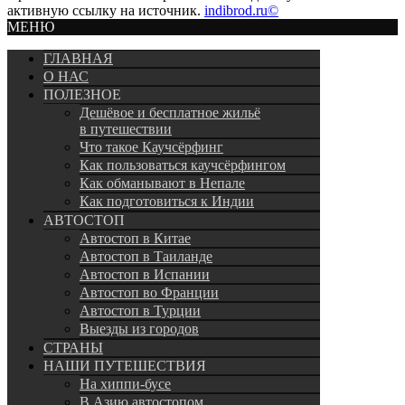
активную ссылку на источник.
indibrod.ru©
МЕНЮ
ГЛАВНАЯ
О НАС
ПОЛЕЗНОЕ
Дешёвое и бесплатное жильё
в путешествии
Что такое Каучсёрфинг
Как пользоваться каучсёрфингом
Как обманывают в Непале
Как подготовиться к Индии
АВТОСТОП
Автостоп в Китае
Автостоп в Таиланде
Автостоп в Испании
Автостоп во Франции
Автостоп в Турции
Выезды из городов
СТРАНЫ
НАШИ ПУТЕШЕСТВИЯ
На хиппи-бусе
В Азию автостопом