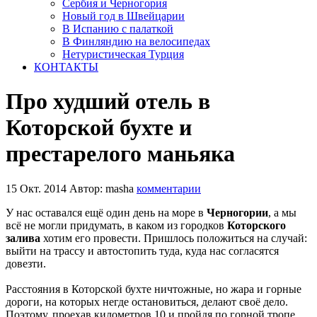
Сербия и Черногория
Новый год в Швейцарии
В Испанию с палаткой
В Финляндию на велосипедах
Нетуристическая Турция
КОНТАКТЫ
Про худший отель в
Которской бухте и
престарелого маньяка
15 Окт. 2014
Автор: masha
комментарии
У нас оставался ещё один день на море в
Черногории
, а мы
всё не могли придумать, в каком из городков
Которского
залива
хотим его провести. Пришлось положиться на случай:
выйти на трассу и автостопить туда, куда нас согласятся
довезти.
Расстояния в Которской бухте ничтожные, но жара и горные
дороги, на которых негде остановиться, делают своё дело.
Поэтому, проехав километров 10 и пройдя по горной тропе