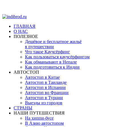
ГЛАВНАЯ
О НАС
ПОЛЕЗНОЕ
Дешёвое и бесплатное жильё
в путешествии
Что такое Каучсёрфинг
Как пользоваться каучсёрфингом
Как обманывают в Непале
Как подготовиться к Индии
АВТОСТОП
Автостоп в Китае
Автостоп в Таиланде
Автостоп в Испании
Автостоп во Франции
Автостоп в Турции
Выезды из городов
СТРАНЫ
НАШИ ПУТЕШЕСТВИЯ
На хиппи-бусе
В Азию автостопом