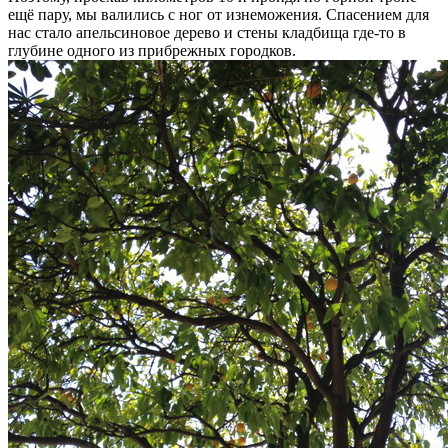
ещё пару, мы валились с ног от изнеможения. Спасением для
нас стало апельсиновое дерево и стены кладбища где-то в
глубине одного из прибрежных городков.