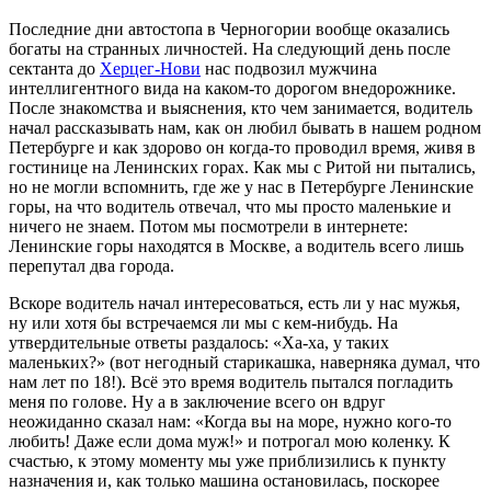
Последние дни автостопа в Черногории вообще оказались
богаты на странных личностей. На следующий день после
сектанта до
Херцег-Нови
нас подвозил мужчина
интеллигентного вида на каком-то дорогом внедорожнике.
После знакомства и выяснения, кто чем занимается, водитель
начал рассказывать нам, как он любил бывать в нашем родном
Петербурге и как здорово он когда-то проводил время, живя в
гостинице на Ленинских горах. Как мы с Ритой ни пытались,
но не могли вспомнить, где же у нас в Петербурге Ленинские
горы, на что водитель отвечал, что мы просто маленькие и
ничего не знаем. Потом мы посмотрели в интернете:
Ленинские горы находятся в Москве, а водитель всего лишь
перепутал два города.
Вскоре водитель начал интересоваться, есть ли у нас мужья,
ну или хотя бы встречаемся ли мы с кем-нибудь. На
утвердительные ответы раздалось: «Ха-ха, у таких
маленьких?» (вот негодный старикашка, наверняка думал, что
нам лет по 18!). Всё это время водитель пытался погладить
меня по голове. Ну а в заключение всего он вдруг
неожиданно сказал нам: «Когда вы на море, нужно кого-то
любить! Даже если дома муж!» и потрогал мою коленку. К
счастью, к этому моменту мы уже приблизились к пункту
назначения и, как только машина остановилась, поскорее