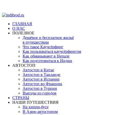
ГЛАВНАЯ
О НАС
ПОЛЕЗНОЕ
Дешёвое и бесплатное жильё
в путешествии
Что такое Каучсёрфинг
Как пользоваться каучсёрфингом
Как обманывают в Непале
Как подготовиться к Индии
АВТОСТОП
Автостоп в Китае
Автостоп в Таиланде
Автостоп в Испании
Автостоп во Франции
Автостоп в Турции
Выезды из городов
СТРАНЫ
НАШИ ПУТЕШЕСТВИЯ
На хиппи-бусе
В Азию автостопом