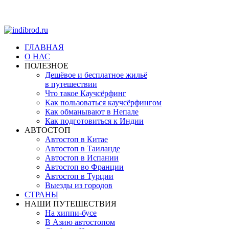
ГЛАВНАЯ
О НАС
ПОЛЕЗНОЕ
Дешёвое и бесплатное жильё
в путешествии
Что такое Каучсёрфинг
Как пользоваться каучсёрфингом
Как обманывают в Непале
Как подготовиться к Индии
АВТОСТОП
Автостоп в Китае
Автостоп в Таиланде
Автостоп в Испании
Автостоп во Франции
Автостоп в Турции
Выезды из городов
СТРАНЫ
НАШИ ПУТЕШЕСТВИЯ
На хиппи-бусе
В Азию автостопом