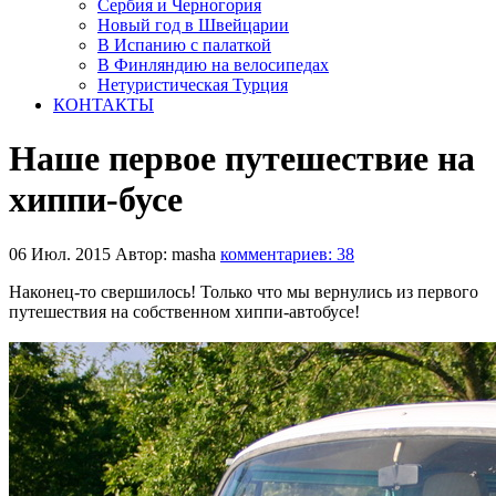
Сербия и Черногория
Новый год в Швейцарии
В Испанию с палаткой
В Финляндию на велосипедах
Нетуристическая Турция
КОНТАКТЫ
Наше первое путешествие на
хиппи-бусе
06 Июл. 2015
Автор: masha
комментариев: 38
Наконец-то свершилось! Только что мы вернулись из первого
путешествия на собственном хиппи-автобусе!