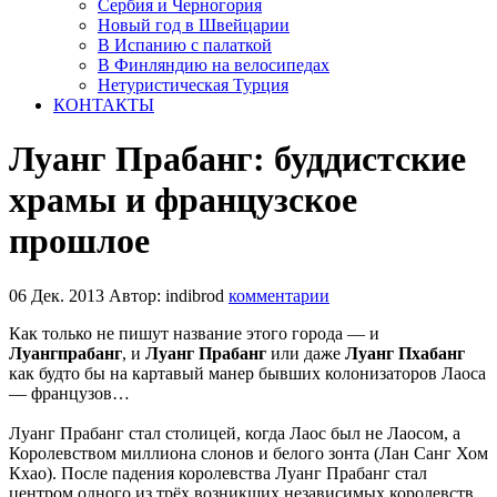
Сербия и Черногория
Новый год в Швейцарии
В Испанию с палаткой
В Финляндию на велосипедах
Нетуристическая Турция
КОНТАКТЫ
Луанг Прабанг: буддистские
храмы и французское
прошлое
06 Дек. 2013
Автор: indibrod
комментарии
Как только не пишут название этого города — и
Луангпрабанг
, и
Луанг Прабанг
или даже
Луанг Пхабанг
как будто бы на картавый манер бывших колонизаторов Лаоса
— французов…
Луанг Прабанг стал столицей, когда Лаос был не Лаосом, а
Королевством миллиона слонов и белого зонта (Лан Санг Хом
Кхао). После падения королевства Луанг Прабанг стал
центром одного из трёх возникших независимых королевств.