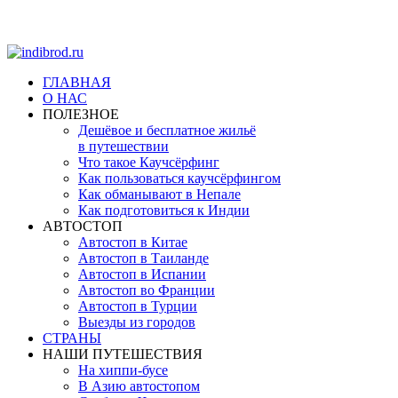
ГЛАВНАЯ
О НАС
ПОЛЕЗНОЕ
Дешёвое и бесплатное жильё
в путешествии
Что такое Каучсёрфинг
Как пользоваться каучсёрфингом
Как обманывают в Непале
Как подготовиться к Индии
АВТОСТОП
Автостоп в Китае
Автостоп в Таиланде
Автостоп в Испании
Автостоп во Франции
Автостоп в Турции
Выезды из городов
СТРАНЫ
НАШИ ПУТЕШЕСТВИЯ
На хиппи-бусе
В Азию автостопом