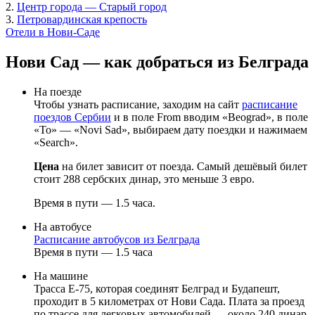
2.
Центр города — Старый город
3.
Петровардинская крепость
Отели в Нови-Саде
Нови Сад — как добраться из Белграда
На поезде
Чтобы узнать расписание, заходим на сайт
расписание
поездов Сербии
и в поле From вводим «Beograd», в поле
«To» — «Novi Sad», выбираем дату поездки и нажимаем
«Search».
Цена
на билет зависит от поезда. Самый дешёвый билет
стоит 288 сербских динар, это меньше 3 евро.
Время в пути — 1.5 часа.
На автобусе
Расписание автобусов из Белграда
Время в пути — 1.5 часа
На машине
Трасса E-75, которая соединят Белград и Будапешт,
проходит в 5 километрах от Нови Сада. Плата за проезд
по трассе для легковых автомобилей — около 240 динар.