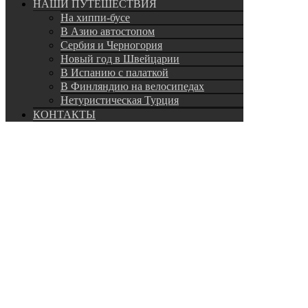
НАШИ ПУТЕШЕСТВИЯ
На хиппи-бусе
В Азию автостопом
Сербия и Черногория
Новый год в Швейцарии
В Испанию с палаткой
В Финляндию на велосипедах
Нетуристическая Турция
КОНТАКТЫ