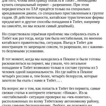
для того, чтобы иностранцу попасть в Тибет , необходимо
купить специальный пермит – разрешение. При этом
передвигаться по ТАР придётся только на специально
арендованном джипе, со специально приставленным к группе
гидом. (В действительности, китайские туристические фирмы
предлагают и другие способы попадания в Тибет, например
на самолёте, но мы искали самый дешёвый).
Но существовала серьёзная проблема: мы собрались ехать в
Тибет как раз тогда, когда там была нестабильная, по мнению
китайского правительства, ситуация. Въезд в Тибет для
иностранцев то запрещали совсем, то разрешали, но с какими-
то безумными условиями.
В тот момент, когда мы находились в Пекине и были готовы
раскошелиться на пермит, мы узнали, что легальное
попадание в Тибет возможно только в составе группы из 5
человек одной национальности. Но где найти в Пекине
четырёх россиян и, тем более, четырёх белорусов, которые
захотели бы ехать с нами в Тибет… .
На вопрос же о том, как попасть в Тибет без пермита, самые
свежие статьи в интернете отвечали: «Никак». Из-за
«нестабильной» ситуации проверки на «чек-поинтах»,
расположенных по всему Тибетскому автономному району,
стали самыми беспощадными. Любого, не похожего на