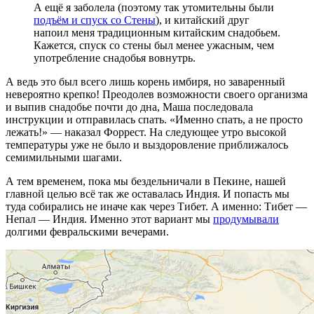
А ещё я заболела (поэтому так утомительны были
подъём и спуск со Стены
), и китайский друг
напоил меня традиционным китайским снадобьем.
Кажется, спуск со стены был менее ужасным, чем
употребление снадобья вовнутрь.
А ведь это был всего лишь корень имбиря, но заваренный
невероятно крепко! Преодолев возможности своего организма
и выпив снадобье почти до дна, Маша последовала
инструкции и отправилась спать. «Именно спать, а не просто
лежать!» — наказал Форрест. На следующее утро высокой
температуры уже не было и выздоровление приближалось
семимильными шагами.
А тем временем, пока мы бездельничали в Пекине, нашей
главной целью всё так же оставалась Индия. И попасть мы
туда собирались не иначе как через Тибет. А именно: Тибет —
Непал — Индия. Именно этот вариант мы
продумывали
долгими февральскими вечерами.