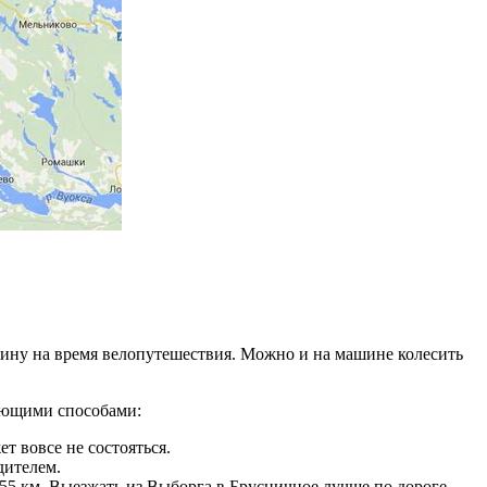
шину на время велопутешествия. Можно и на машине колесить
дующими способами:
т вовсе не состояться.
дителем.
55 км. Выезжать из Выборга в Брусничное лучше по дороге