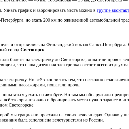
м. Узнать график и забронировать места можно в
группе вконтак
Петербурга, но ехать 200 км по оживленной автомобильной трас
ипеды и отправились на Финляндский вокзал Санкт-Петербурга.
чный город
Светогорск
.
пили билеты на электричку до Светогорска, оплатили провоз ве
видели, что наша дизельная электричка состоит всего из двух ва
электричку. Но всё закончилась тем, что несколько счастливчико
сивными пассажирами, пошагали прочь.
— попытаться уехать на автобусе. Но там мы обнаружили предп
, всё это организовано и бронировать места нужно заранее в ин
ном Светогорске.
орой мы грациозно проехали на своих велосипедах. Однако у шл
инляндия была заполонена велотуристами из России.