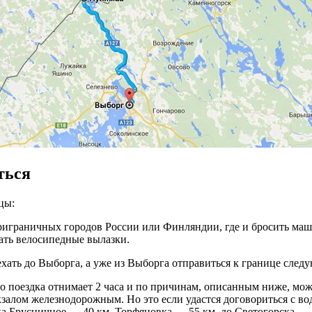
ться
цы:
приграничных городов России или Финляндии, где и бросить ма
ать велосипедные вылазки.
оехать до Выборга, а уже из Выборга отправиться к границе сле
но поездка отнимает 2 часа и по причинам, описанным ниже, може
окзалом железнодорожным. Но это если удастся договориться с во
ка Брусничное — 40 км, Торфяновка — 55 км, до Светогорска — 