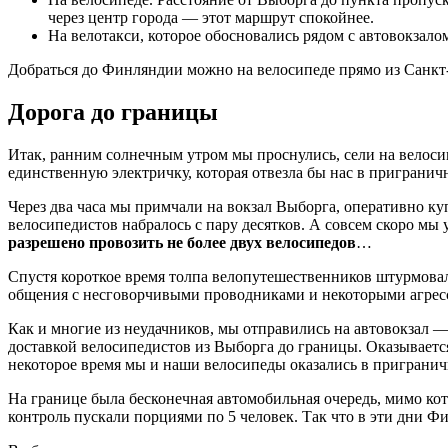
через центр города — этот маршрут спокойнее.
На велотакси, которое обосновались рядом с автовокзало
Добраться до Финляндии можно на велосипеде прямо из Санкт-
Дорога до границы
Итак, ранним солнечным утром мы проснулись, сели на велос
единственную электричку, которая отвезла бы нас в приграни
Через два часа мы примчали на вокзал Выборга, оперативно ку
велосипедистов набралось с пару десятков. А совсем скоро мы у
разрешено провозить не более двух велосипедов
…
Спустя короткое время толпа велопутешественников штурмовала 
общения с несговорчивыми проводниками и некоторыми агрес
Как и многие из неудачников, мы отправились на автовокзал 
доставкой велосипедистов из Выборга до границы. Оказывается
некоторое время мы и наши велосипеды оказались в пригранич
На границе была бесконечная автомобильная очередь, мимо кот
контроль пускали порциями по 5 человек. Так что в эти дни Ф