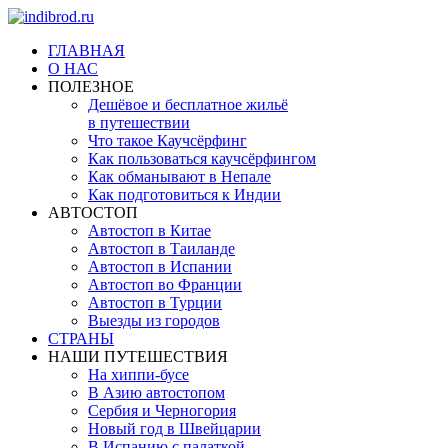
ГЛАВНАЯ
О НАС
ПОЛЕЗНОЕ
Дешёвое и бесплатное жильё
в путешествии
Что такое Каучсёрфинг
Как пользоваться каучсёрфингом
Как обманывают в Непале
Как подготовиться к Индии
АВТОСТОП
Автостоп в Китае
Автостоп в Таиланде
Автостоп в Испании
Автостоп во Франции
Автостоп в Турции
Выезды из городов
СТРАНЫ
НАШИ ПУТЕШЕСТВИЯ
На хиппи-бусе
В Азию автостопом
Сербия и Черногория
Новый год в Швейцарии
В Испанию с палаткой