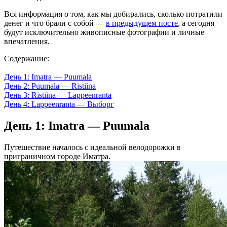
Вся информация о том, как мы добирались, сколько потратили
денег и что брали с собой —
в предыдущем посте
, а сегодня
будут исключительно живописные фотографии и личные
впечатления.
Содержание:
День 1: Imatra — Puumala
День 2: Puumala — Ristiina
День 3: Ristiina — Lappeenranta
День 4: Lappeenranta — Выборг
День 1: Imatra — Puumala
Путешествие началось с идеальной велодорожки в
приграничном городе Иматра.