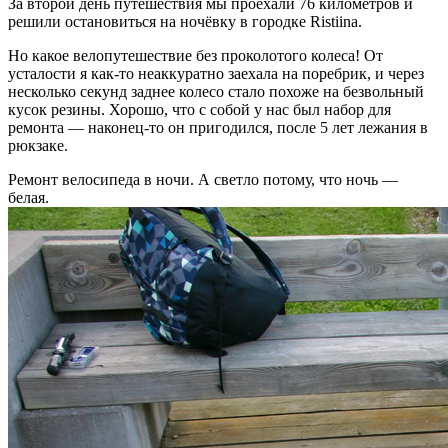
За второй день путешествия мы проехали 76 километров и
решили остановиться на ночёвку в городке Ristiina.
Но какое велопутешествие без проколотого колеса! От
усталости я как-то неаккуратно заехала на поребрик, и через
несколько секунд заднее колесо стало похоже на безвольный
кусок резины. Хорошо, что с собой у нас был набор для
ремонта — наконец-то он пригодился, после 5 лет лежания в
рюкзаке.
Ремонт велосипеда в ночи. А светло потому, что ночь —
белая.