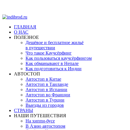
ГЛАВНАЯ
О НАС
ПОЛЕЗНОЕ
Дешёвое и бесплатное жильё
в путешествии
Что такое Каучсёрфинг
Как пользоваться каучсёрфингом
Как обманывают в Непале
Как подготовиться к Индии
АВТОСТОП
Автостоп в Китае
Автостоп в Таиланде
Автостоп в Испании
Автостоп во Франции
Автостоп в Турции
Выезды из городов
СТРАНЫ
НАШИ ПУТЕШЕСТВИЯ
На хиппи-бусе
В Азию автостопом