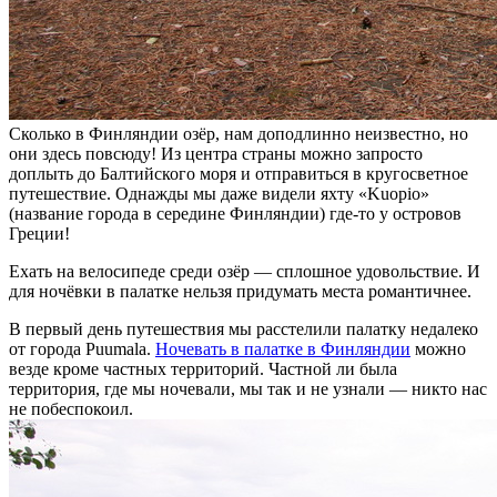
Сколько в Финляндии озёр, нам доподлинно неизвестно, но
они здесь повсюду! Из центра страны можно запросто
доплыть до Балтийского моря и отправиться в кругосветное
путешествие. Однажды мы даже видели яхту «Kuopio»
(название города в середине Финляндии) где-то у островов
Греции!
Ехать на велосипеде среди озёр — сплошное удовольствие. И
для ночёвки в палатке нельзя придумать места романтичнее.
В первый день путешествия мы расстелили палатку недалеко
от города Puumala.
Ночевать в палатке в Финляндии
можно
везде кроме частных территорий. Частной ли была
территория, где мы ночевали, мы так и не узнали — никто нас
не побеспокоил.