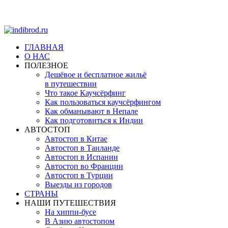
ГЛАВНАЯ
О НАС
ПОЛЕЗНОЕ
Дешёвое и бесплатное жильё
в путешествии
Что такое Каучсёрфинг
Как пользоваться каучсёрфингом
Как обманывают в Непале
Как подготовиться к Индии
АВТОСТОП
Автостоп в Китае
Автостоп в Таиланде
Автостоп в Испании
Автостоп во Франции
Автостоп в Турции
Выезды из городов
СТРАНЫ
НАШИ ПУТЕШЕСТВИЯ
На хиппи-бусе
В Азию автостопом