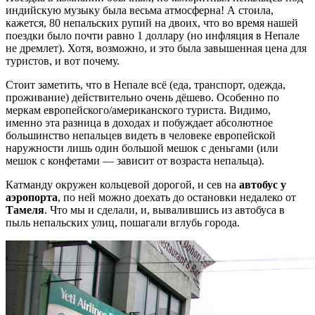
индийскую музыку была весьма атмосферна! А стоила,
кажется, 80 непальских рупий на двоих, что во время нашей
поездки было почти равно 1 доллару (но инфляция в Непале
не дремлет). Хотя, возможно, и это была завышенная цена для
туристов, и вот почему.
Стоит заметить, что в Непале всё (еда, транспорт, одежда,
проживание) действительно очень дёшево. Особенно по
меркам европейского/американского туриста. Видимо,
именно эта разница в доходах и побуждает абсолютное
большинство непальцев видеть в человеке европейской
наружности лишь один большой мешок с деньгами (или
мешок с конфетами — зависит от возраста непальца).
Катманду окружен кольцевой дорогой, и сев на
автобус у
аэропорта
, по ней можно доехать до остановки недалеко от
Тамеля
. Что мы и сделали, и, вывалившись из автобуса в
пыль непальских улиц, пошагали вглубь города.