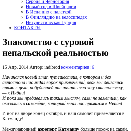
Сербия и Черногория
Новый год в Швейцарии
В Испанию с палаткой
В Финляндию на велосипедах
Нетуристическая Турция
КОНТАКТЫ
Знакомство с суровой
непальской реальностью
15 Апр. 2014
Автор: indibrod
комментариев: 6
Начинался новый этап путешествия, в котором и без
автостопа нас ждал ворох приключений, ведь мы двигались
прямо к цели, побудившей нас начать всю эту свистопляску,
— к Индии!
И пока мы предавались таким мыслям, сами не заметили, как
оказались в самолёте, который мчал нас прямиком в Непал!
И вот на дворе конец октября, и наш самолёт приземляется в
Катманду!
Международный
аэропорт Катманду
больше похож на сарай.