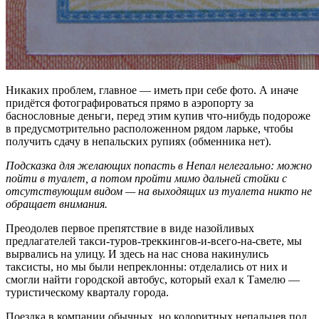
Никаких проблем, главное — иметь при себе фото. А иначе
придётся фотографироваться прямо в аэропорту за
баснословные деньги, перед этим купив что-нибудь подороже
в предусмотрительно расположенном рядом ларьке, чтобы
получить сдачу в непальских рупиях (обменника нет).
Подсказка для желающих попасть в Непал нелегально: можно
пойти в туалет, а потом пройти мимо дальней стойки с
отсутствующим видом — на выходящих из туалета никто не
обращает внимания.
Преодолев первое препятствие в виде назойливых
предлагателей такси-туров-треккингов-и-всего-на-свете, мы
вырвались на улицу. И здесь на нас снова накинулись
таксисты, но мы были непреклонны: отделались от них и
смогли найти городской автобус, который ехал к Тамелю —
туристическому кварталу города.
Поездка в компании обычных, но колоритных непальцев под