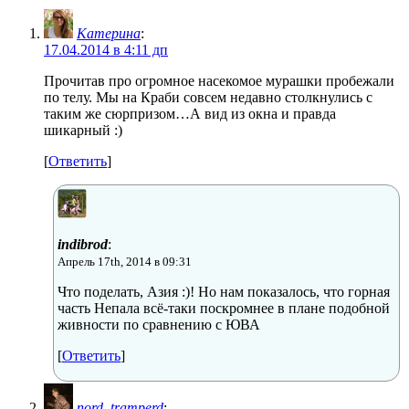
Катерина
:
17.04.2014 в 4:11 дп
Прочитав про огромное насекомое мурашки пробежали
по телу. Мы на Краби совсем недавно столкнулись с
таким же сюрпризом…А вид из окна и правда
шикарный :)
[
Ответить
]
indibrod
:
Апрель 17th, 2014 в 09:31
Что поделать, Азия :)! Но нам показалось, что горная
часть Непала всё-таки поскромнее в плане подобной
живности по сравнению с ЮВА
[
Ответить
]
nord_tramperd
: