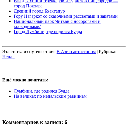
Рай для хиппи, треккеров и туристов нищебродов —
город Покхара
Древний город Бхактапур
Гору Нагаркот со сказочными рассветами и закатами
Национальный парк Читван с носорогами и
крокодилами/
Город Лумбини, где родился Будда
Эта статья из путешествия:
В Азию автостопом
| Рубрика:
Непал
Ещё можно почитать:
Лумбини, где родился Будда
На великах по непальским равнинам
Комментариев к записи: 6