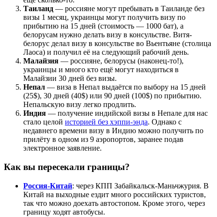
Таиланд
— россияне могут пребывать в Таиланде без
визы 1 месяц, украинцы могут получить визу по
прибытию на 15 дней (стоимость — 1000 бат), а
белорусам нужно делать визу в консульстве. Витя-
белорус делал визу в консульстве во Вьентьяне (столица
Лаоса) и получил её на следующий рабочий день.
Малайзия
— россияне, белорусы (наконец-то!),
украинцы и много кто ещё могут находиться в
Малайзии 30 дней без визы.
Непал
— виза в Непал выдаётся по выбору на 15 дней
(25$), 30 дней (40$) или 90 дней (100$) по прибытию.
Непальскую визу легко продлить.
Индия
— получение индийской визы в Непале для нас
стало целой
историей без хэппи-энда
. Однако с
недавнего времени визу в Индию можно получить по
прилёту в одном из 9 аэропортов, заранее подав
электронное заявление.
Как вы пересекали границы?
Россия-Китай
: через КПП Забайкальск-Маньчжурия. В
Китай на выходные ездит много российских туристов,
так что можно доехать автостопом. Кроме этого, через
границу ходят автобусы.