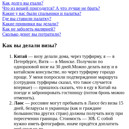
Как долго вы ехали?
Что из вещей пригодится? А что лучше не брать?
Какие у вас были спальники и палатка?
Где вы ставили палатку?
Какие прививки вы делали?
Как не заболеть малярией?
Сколько денег вы потратили?
Как вы делали визы?
Китай
— визу делали дома, через турфирму, я — в
Петербурге, Витя — в Минске. Получили по
одноразовой визе на 30 дней.Можно делать визу и в
китайском консульстве, но через турфирму гораздо
проще. У меня попросили подтверждение маршрута
(сотрудник турфирмы сказал, что такое случается
впервые) — пришлось сказать, что я еду в Китай на
поезде и забронировать гостиницу (потом бронь можно
отменить).
Лаос
— россияне могут пребывать в Лаосе без визы 15
дней, беларусы и украинцы (как и граждане
большинства других стран) должны получать визу при
пересечении границы. Стоимость — 30$. С собой
нужно иметь фотографии, иначе придётся доплатить
ещё сколько-то.