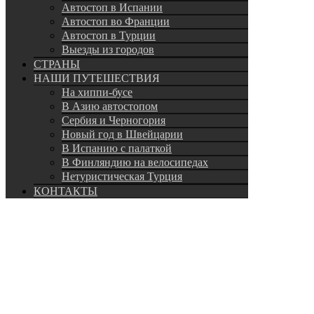
Автостоп в Испании
Автостоп во Франции
Автостоп в Турции
Выезды из городов
СТРАНЫ
НАШИ ПУТЕШЕСТВИЯ
На хиппи-бусе
В Азию автостопом
Сербия и Черногория
Новый год в Швейцарии
В Испанию с палаткой
В Финляндию на велосипедах
Нетуристическая Турция
КОНТАКТЫ