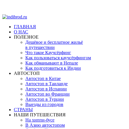
ГЛАВНАЯ
О НАС
ПОЛЕЗНОЕ
Дешёвое и бесплатное жильё
в путешествии
Что такое Каучсёрфинг
Как пользоваться каучсёрфингом
Как обманывают в Непале
Как подготовиться к Индии
АВТОСТОП
Автостоп в Китае
Автостоп в Таиланде
Автостоп в Испании
Автостоп во Франции
Автостоп в Турции
Выезды из городов
СТРАНЫ
НАШИ ПУТЕШЕСТВИЯ
На хиппи-бусе
В Азию автостопом