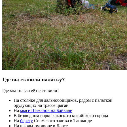
Где вы ставили палатку?
Где мы только её не ставили!
На стоянке для дальнобойщиков, рядом с палаткой
орудующих на трассе цыган
На
мысе Шаманов на Байкале
В безлюдном парке какого-то китайского города
На
берегу
Сиамского залива в Таиланде
На школьном дворе в Лаосе