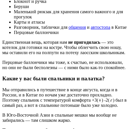
Блокнот и ручка
Беруши
Маленький рюкзак для хранения самого важного и для
прогулок
Карты и атласы
Разговорник, таблички для
общения
и
автостопа
в Китае
Перцовые баллончики
Единственная вещь, которая нам
не пригодилась
— это
котелок для готовки на костре. Чтобы облегчить свою ношу,
мы оставили его на полпути на потеху лаосским школьникам.
Перцовые баллончики мы тоже, к счастью, не использовали,
но они не были бесполезны — с ними было как-то спокойнее.
Какие у вас были спальники и палатка?
Мы отправились в путешествие в конце августа, когда и в
России, и в Китае по ночам уже достаточно прохладно.
Поэтому спальник с температурой комфорта +3(♀) -2(♂) был в
самый раз, а вот в спальнике потоньше было уже холодно.
В Юго-Восточной Азии в спальные мешки мы вообще не
забирались — там слишком жарко.